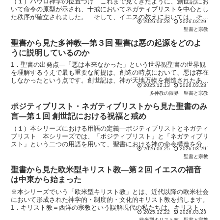
（１）パウロ神学の位置づけ これまで見てきたように、創世記にお
いて命令の原型が示され、十戒においてネガティブリストを中心とし
た秩序が確立されました。 そして、イエスの教えにおいては、その
2026.03.28
2026.03.29
内面化とポジティブリストへの転換が行われました。 では...
聖書と宗教
聖書から見た多神教―第３回 聖書は悪の起源をどのよ
うに説明しているのか
1．聖書の出発点―「悪は本来なかった」という世界観聖書の世界観
を理解するうえで最も重要な前提は、創造の時点において、悪は存在
しなかったという点です。創世記は、神が天地万物を創造されたあ
2025.12.13
2026.03.23
と、「神が造ったすべての物を見られたところ、それは、はな...
多神教の限界
聖書と宗教
ポジティブリスト・ネガティブリストから見た聖書のみ
言―第１回 創世記における祝福と戒め
（１）本シリーズにおける用語の定義―ポジティブリストとネガティ
ブリスト 本シリーズでは、「ポジティブリスト」と「ネガティブリ
スト」という二つの用語を用いて、聖書における神の命令構造を分析
2026.03.25
2026.03.29
していきます。 一般に「ポジティブリスト」とは、「何を...
聖書と宗教
聖書から見た欧米型キリスト教―第２回 イエスの福音
は中東から始まった
※本シリーズでいう「欧米型キリスト教」とは、近代以降の欧米社会
において形成された神学的・制度的・文化的キリスト教を指します。
1．キリスト教＝西洋の宗教という誤解現代の私たちは、キリスト教
2025.12.22
2026.03.23
を無意識のうちに「西洋の宗教」と見なしてしまいがちです...
欧米型キリスト教
聖書と宗教