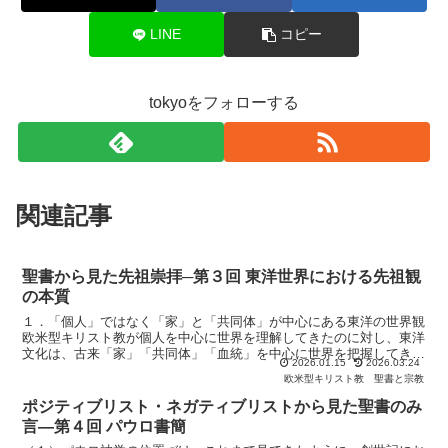
LINE
コピー
tokyoをフォローする
関連記事
聖書から見た先祖崇拝─第３回 東洋世界における先祖観
の本質
１．「個人」ではなく「家」と「共同体」が中心にある東洋の世界観
欧米型キリスト教が個人を中心に世界を理解してきたのに対し、東洋
文化は、古来「家」「共同体」「血統」を中心に世界を把握してきま
2026.01.15
2026.03.24
した。この違いは、先祖をどう理解するかに対しても深く影...
欧米型キリスト教
聖書と宗教
ポジティブリスト・ネガティブリストから見た聖書のみ
言―第４回 パウロ書簡