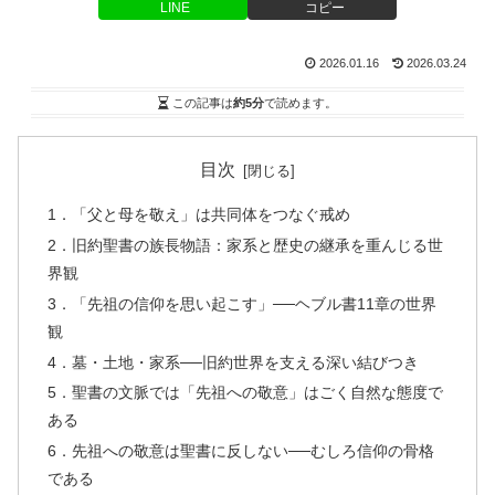
LINE
コピー
2026.01.16
2026.03.24
この記事は
約5分
で読めます。
目次
1．「父と母を敬え」は共同体をつなぐ戒め
2．旧約聖書の族長物語：家系と歴史の継承を重んじる世
界観
3．「先祖の信仰を思い起こす」──ヘブル書11章の世界
観
4．墓・土地・家系──旧約世界を支える深い結びつき
5．聖書の文脈では「先祖への敬意」はごく自然な態度で
ある
6．先祖への敬意は聖書に反しない──むしろ信仰の骨格
である