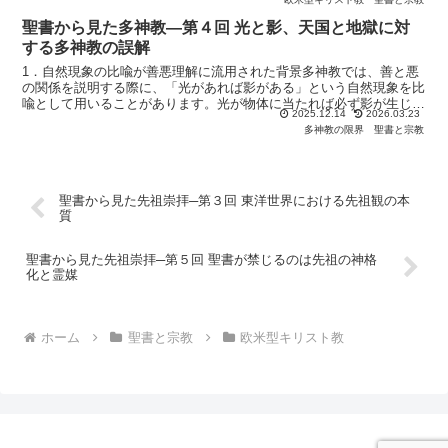
聖書から見た多神教―第４回 光と影、天国と地獄に対
する多神教の誤解
1．自然現象の比喩が善悪理解に流用された背景多神教では、善と悪
の関係を説明する際に、「光があれば影がある」という自然現象を比
喩として用いることがあります。光が物体に当たれば必ず影が生じる
2025.12.14
2026.03.23
ように、善が存在する限り、悪も必然的に存在すると理解さ...
多神教の限界
聖書と宗教
聖書から見た先祖崇拝─第３回 東洋世界における先祖観の本
質
聖書から見た先祖崇拝─第５回 聖書が禁じるのは先祖の神格
化と霊媒
ホーム
聖書と宗教
欧米型キリスト教