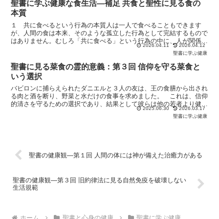
聖書に学ぶ健康な食生活―補足 共食と聖性に見る食の
本質
１ 共に食べるという行為の本質人は一人で食べることもできます
が、人間の食は本来、そのような孤立した行為として完結するもので
はありません。むしろ「共に食べる」という行為の中に、人が関係の
2026.04.11
2026.04.12
中で生きる存在であるという本質が現れます。食事は単に身体...
聖書に学ぶ健康
聖書に見る菜食の霊的意義：第３回 信仰を守る菜食と
いう選択
バビロンに捕らえられたダニエルと３人の友は、王の食膳から出され
る肉と酒を断り、野菜と水だけの食事を求めました。 これは、信仰
的清さを守るための選択であり、結果として彼らは他の若者より健康
2025.06.30
2026.03.17
で、顔色もよく、さらに神から知識と理解の祝福を受けるこ...
聖書に学ぶ健康
聖書の健康観―第１回 人間の体には神が備えた治癒力がある
聖書の健康観―第３回 旧約律法に見る自然免疫を破壊しない
生活規範
ホーム
聖書と心身の健康
聖書に学ぶ健康