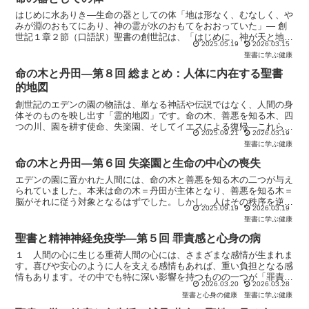
はじめに水ありき―生命の器としての体「地は形なく、むなしく、や
みが淵のおもてにあり、神の霊が水のおもてをおおっていた」― 創
世記１章２節（口語訳）聖書の創世記は、「はじめに、神が天と地と
2025.05.19
2026.03.15
を創造された」という一文から始まり、「やみが淵のおもて...
聖書に学ぶ健康
命の木と丹田―第８回 総まとめ：人体に内在する聖書
的地図
創世記のエデンの園の物語は、単なる神話や伝説ではなく、人間の身
体そのものを映し出す「霊的地図」です。命の木、善悪を知る木、四
つの川、園を耕す使命、失楽園、そしてイエスによる復帰―これらは
2025.09.21
2026.03.19
すべて人体と霊的な命に結びついています。ここで全体を振...
聖書に学ぶ健康
命の木と丹田―第６回 失楽園と生命の中心の喪失
エデンの園に置かれた人間には、命の木と善悪を知る木の二つが与え
られていました。本来は命の木＝丹田が主体となり、善悪を知る木＝
脳がそれに従う対象となるはずでした。しかし、人はその秩序を逆転
2025.09.19
2026.03.19
させ、生命の中心を見失いました。この出来事が「失楽園」...
聖書に学ぶ健康
聖書と精神神経免疫学―第５回 罪責感と心身の病
１ 人間の心に生じる重荷人間の心には、さまざまな感情が生まれま
す。喜びや安心のように人を支える感情もあれば、重い負担となる感
情もあります。その中でも特に深い影響を持つものの一つが「罪責
2026.03.20
2026.03.28
感」です。人は、自分が誤ったことをしたと感じるとき、心の...
聖書と心身の健康
聖書に学ぶ健康