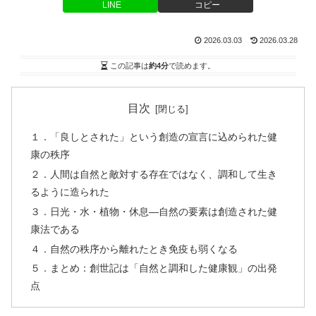
LINE
コピー
2026.03.03
2026.03.28
この記事は
約4分
で読めます。
目次
１．「良しとされた」という創造の宣言に込められた健
康の秩序
２．人間は自然と敵対する存在ではなく、調和して生き
るように造られた
３．日光・水・植物・休息―自然の要素は創造された健
康法である
４．自然の秩序から離れたとき免疫も弱くなる
５．まとめ：創世記は「自然と調和した健康観」の出発
点