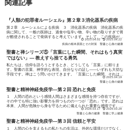
関連記事
『人類の犯罪者ルーシェル』第２章３消化器系の疾病
第２章 ルーシェルによる疾病 ３ 消化器系の疾病 消化器系の疾
病に関して、一般の医師は、過食や塩辛い物、辛い物の取りすぎで胃
が酷使されることで発病すると考えています。そして、この疾病がな
2025.04.02
2025.04.22
かなか治らなければ、医師は「神経性」のものだと考えます...
疾病の根本原因とその対策
聖書と心身の健康
聖書と禅シリーズ⑤「言葉にした瞬間、それはもう真実
ではない」― 教えすら捨てる勇気
私たちは、信仰を語ろうとするとき、どうしても「言葉」に頼りま
す。聖書の言葉、神学的な表現、自分なりの証し――いずれも大切な
手段です。禅はこう問いかけてきます。「言葉にした瞬間、それはも
2025.04.19
う真実ではない」この言葉は、一見すると信仰そのものを否定...
聖書と心身の健康
聖書と精神神経免疫学―第２回 恐れと免疫
１ 人間の恐れという感情人間はさまざまな感情を持つ存在ですが、
その中でも特に強い影響力を持つものの一つが「恐れ」です。恐れは
本来、人間が危険から身を守るために備えられた重要な感情です。突
2026.03.17
2026.03.28
然の危険に直面したとき、人間の体は瞬時に反応し、逃げる...
聖書と心身の健康
聖書に学ぶ健康
聖書と精神神経免疫学―第３回 信頼と平安
１ 人間の心を支えるもの私たちの生活は、外的な環境だけでなく、