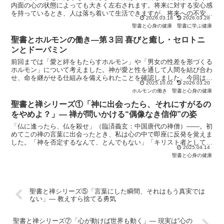
内面の心の状態によっても大きく左右されます。将来に対する安心感
を持っているとき、人は落ち着いて生活できますが、将来への不安や
2026.03.18
2026.03.28
恐れが強くなると、心は容易に動揺し、生活そのものが不安...
聖書と心身の健康
聖書に学ぶ健康
聖書とホルモンの働き―第３回 喜びと癒し・セロトニ
ンとドーパミン
前回までは「愛と絆をもたらすホルモン」や「男女の性差を形づくる
ホルモン」について考えました。神が愛と性を通して人間を結び合わ
せ、命を継がせる仕組みを備えられたことを確認しました。今回はそ
2025.10.02
2026.03.20
の流れを受けて、「心の喜び」が体を癒す力になるという視...
ホルモンの働き
聖書と心身の健康
聖書と禅シリーズ①「神に出会ったら、それにすがるの
をやめよ？」― 禅が問いかける“偶像なき信仰”の姿
「仏に逢ったら、仏を殺せ」（臨済義玄：中国唐代の禅僧）――。初
めてこの禅の言葉に出会ったとき、私は心の中で即座に反発を覚えま
した。「神を否定するなんて、とんでもない」「キリスト者として、
2025.04.14
これは受け入れがたい思想だ」そう思ったのです。しかし、...
聖書と心身の健康
聖書と禅シリーズ⑤「言葉にした瞬間、それはもう真実では
ない」― 教えすら捨てる勇気
聖書と禅シリーズ⑦「心が動けば世界も動く」― 現実は“心の