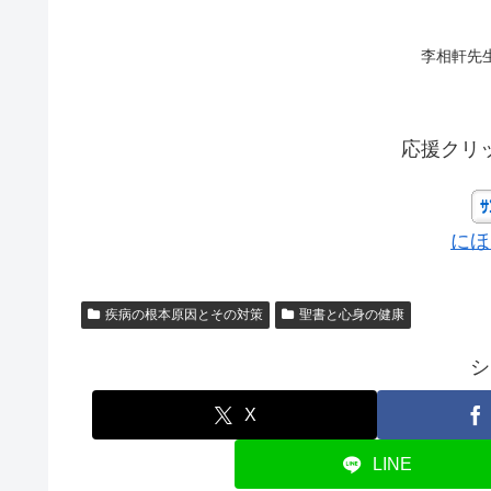
李相軒先
応援クリ
にほ
疾病の根本原因とその対策
聖書と心身の健康
シ
X
LINE