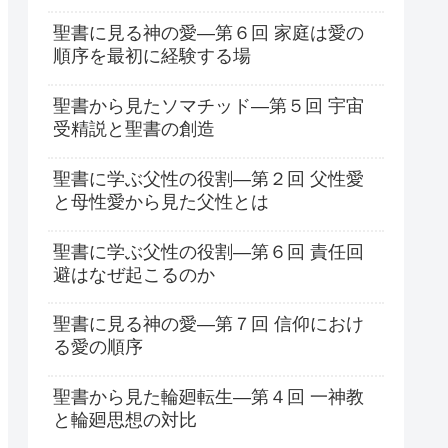
聖書に見る神の愛―第６回 家庭は愛の
順序を最初に経験する場
聖書から見たソマチッド―第５回 宇宙
受精説と聖書の創造
聖書に学ぶ父性の役割―第２回 父性愛
と母性愛から見た父性とは
聖書に学ぶ父性の役割―第６回 責任回
避はなぜ起こるのか
聖書に見る神の愛―第７回 信仰におけ
る愛の順序
聖書から見た輪廻転生―第４回 一神教
と輪廻思想の対比