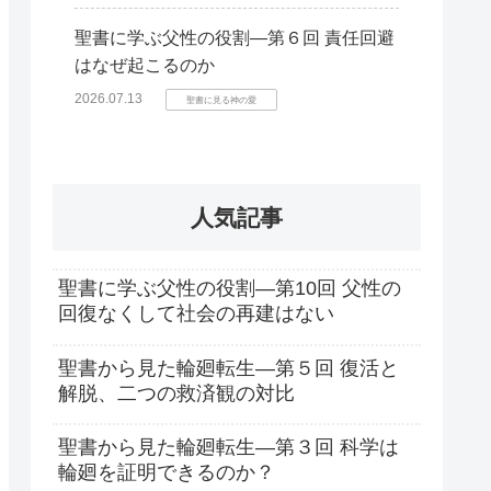
聖書に学ぶ父性の役割―第６回 責任回避
はなぜ起こるのか
2026.07.13
聖書に見る神の愛
人気記事
聖書に学ぶ父性の役割―第10回 父性の
回復なくして社会の再建はない
聖書から見た輪廻転生―第５回 復活と
解脱、二つの救済観の対比
聖書から見た輪廻転生―第３回 科学は
輪廻を証明できるのか？