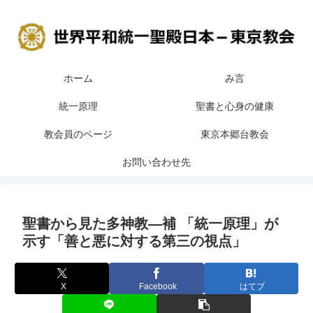
ホーム
み言
統一原理
聖書と心身の健康
教会員のページ
東京本郷台教会
お問い合わせ先
聖書から見た多神教―補 「統一原理」が
示す「善と悪に対する第三の視点」
X
Facebook
はてブ