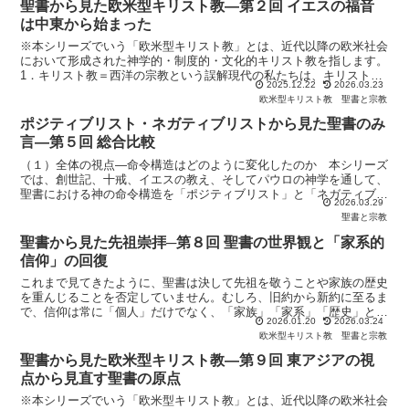
聖書から見た欧米型キリスト教―第２回 イエスの福音
は中東から始まった
※本シリーズでいう「欧米型キリスト教」とは、近代以降の欧米社会
において形成された神学的・制度的・文化的キリスト教を指します。
1．キリスト教＝西洋の宗教という誤解現代の私たちは、キリスト教
2025.12.22
2026.03.23
を無意識のうちに「西洋の宗教」と見なしてしまいがちです...
欧米型キリスト教
聖書と宗教
ポジティブリスト・ネガティブリストから見た聖書のみ
言―第５回 総合比較
（１）全体の視点―命令構造はどのように変化したのか 本シリーズ
では、創世記、十戒、イエスの教え、そしてパウロの神学を通して、
聖書における神の命令構造を「ポジティブリスト」と「ネガティブリ
2026.03.29
スト」という観点から分析してきました。 ここで最終的に...
聖書と宗教
聖書から見た先祖崇拝─第８回 聖書の世界観と「家系的
信仰」の回復
これまで見てきたように、聖書は決して先祖を敬うことや家族の歴史
を重んじることを否定していません。むしろ、旧約から新約に至るま
で、信仰は常に「個人」だけでなく、「家族」「家系」「歴史」とい
2026.01.20
2026.03.24
う連続性の中で語られてきました。ところが、近代以降の西...
欧米型キリスト教
聖書と宗教
聖書から見た欧米型キリスト教―第９回 東アジアの視
点から見直す聖書の原点
※本シリーズでいう「欧米型キリスト教」とは、近代以降の欧米社会