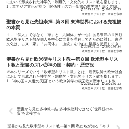
において形成された神学的・制度的・文化的キリスト教を指します。
1．東アジア文化が持つ「関係性」の力—聖書の世界観と深く共鳴す
2025.12.29
2026.03.23
る感性これまで見てきたように、欧米型キリスト教は個人主...
欧米型キリスト教
聖書と宗教
聖書から見た先祖崇拝─第３回 東洋世界における先祖観
の本質
１．「個人」ではなく「家」と「共同体」が中心にある東洋の世界観
欧米型キリスト教が個人を中心に世界を理解してきたのに対し、東洋
文化は、古来「家」「共同体」「血統」を中心に世界を把握してきま
2026.01.15
2026.03.24
した。この違いは、先祖をどう理解するかに対しても深く影...
欧米型キリスト教
聖書と宗教
聖書から見た欧米型キリスト教―第８回 欧米型キリス
ト教と聖書のズレ②神の国・契約・歴史観
※本シリーズでいう「欧米型キリスト教」とは、近代以降の欧米社会
において形成された神学的・制度的・文化的キリスト教を指します。
1．“神の国＝来世の天国”という欧米神学の構図欧米型キリスト教に
2025.12.28
2026.03.23
おいて、「神の国」という語は、しばしば“死後に行く天...
欧米型キリスト教
聖書と宗教
聖書から見た多神教―結 多神教批判ではなく“世界観の本
質”を比較する
聖書から見た欧米型キリスト教―第１回 私たちが知る「キリ