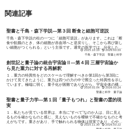
関連記事
聖書と千島・森下学説―第３回 断食と細胞可逆説
千島・森下学説の柱の一つに「細胞可逆説」があります。これは「断
食や飢餓のとき、体の細胞が赤血球へと逆戻りし、そこから再び新し
い細胞がつくられる」という主張です。通常の医学では、分化した細
2025.10.10
2026.03.20
胞は不可逆的であるとされますが、千島学説はそれを覆し、...
千島・森下学説
聖書と科学
創世記と量子論の統合宇宙論Ⅱ―第４回 三層宇宙論か
ら見た重力に対する再解釈
１．重力の特異性をどのスケールで理解すべきか第1回から第3回に
かけて見てきたように、重力は四つの力の中で際立った特異性を示し
ています。極端に弱く、量子化が困難でありながら、宇宙全体の構造
2026.02.04
2026.03.24
を決定しているという逆説的な性質をもっています。これら...
聖書と科学
量子論
聖書と量子力学―第１回「量子もつれ」と聖書の霊的現
実
１．私たちが見ている世界は、本当に“すべて”なのか人は、目に見え
るものを確かなものと感じ、見えないものを曖昧で不確かなものと考
えがちです。重さがあり、手で触れられる物体は現実であり、心や霊
2025.11.30
2026.03.22
のような目に見えない領域は、どこか抽象的で実体がない...