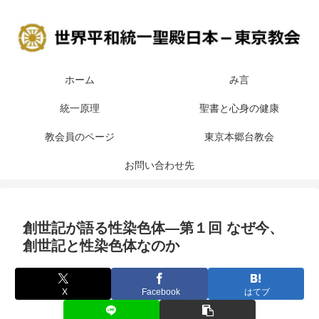
ホーム
み言
統一原理
聖書と心身の健康
教会員のページ
東京本郷台教会
お問い合わせ先
創世記が語る性染色体―第１回 なぜ今、
創世記と性染色体なのか
X
Facebook
はてブ