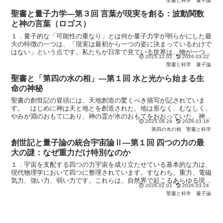
聖書と科学
量子論
聖書と量子力学―第３回 言葉が現実を創る：波動関数
と神の言葉（ロゴス）
１．量子的な「可能性の重なり」とは何か量子力学が明らかにした最
大の特徴の一つは、「現実は最初から一つの姿に決まっているわけで
はない」という点です。私たちが日常で見ている世界は、物が一つの
2025.12.02
2026.03.22
形に定まり、その形が変わるときも連続的に移り変わってい...
聖書と科学
量子論
聖書と「第四の水の相」―第１回 水と光から始まる生
命の神秘
聖書の創世記の冒頭には、天地創造の驚くべき描写が記されていま
す。 はじめに神は天と地とを創造された。地は形なく、むなしく、
やみが淵のおもてにあり、神の霊が水のおもてをおおっていた。神は
2025.08.24
2026.03.18
「光あれ」と言われた。すると光があった。（創世記1章1〜...
第四の水の相
聖書と科学
創世記と量子論の統合宇宙論Ⅱ―第１回 四つの力の最
大の謎：なぜ重力だけ特別なのか
１．宇宙を支配する四つの力宇宙を成り立たせている基本的な力は、
現代物理学において四つに整理されています。すなわち、重力、電磁
気力、強い力、弱い力です。これらは、自然界で起こるあらゆる現象
2026.02.01
2026.03.24
を、最終的に説明するための基礎的相互作用として位置づけ...
聖書と科学
量子論