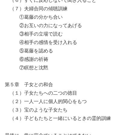
（６）すぐに反応しないで聞き入ること
（７）夫婦合同の傾聴訓練
①葛藤の分かち合い
②お互いの力になってあげる
③相手の立場で読む
④相手の感情を受け入れる
⑤葛藤を認める
⑥感謝の祈祷
⑦瞑想と沈黙
第５章 子女との和合
（１）子女たちへの二つの徳目
（２）一人一人に個人的関心をもつ
（３）宝のような子女たち
（４）子どもたちと一緒にいるときの霊的訓練