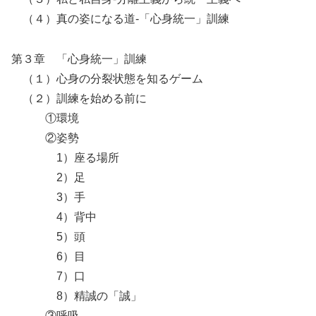
（４）真の姿になる道-「心身統一」訓練
第３章 「心身統一」訓練
（１）心身の分裂状態を知るゲーム
（２）訓練を始める前に
①環境
②姿勢
1）座る場所
2）足
3）手
4）背中
5）頭
6）目
7）口
8）精誠の「誠」
③呼吸