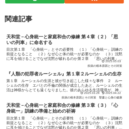
関連記事
天和堂－心身統一と家庭和合の修練 第４章（２）「思
いの列車」に命名する
目次第１章 「心身統一」とその必要性 （１）「心身統一」訓練の
前提となること （２）なぜ心と体の統一が必要なのか （３）沈黙
に耳を傾けることでなぜ沈黙が破れるのか第２章 「思いの列車」か
2025.05.03
ら統一主義へ向かう道 （１）「思いの列車」から降りて「...
疾病の根本原因とその対策
『人類の犯罪者ルーシェル』第１章２ルーシェルの生存
第１章 ルーシェルの生涯と彼が引き起こした様々な事件 ２ ルー
シェルの生存 エバとの不倫の関係が成立したあと、ルーシェルの生
活は神様からとても遠くなりました。彼のあらゆる生活環境が、神様
2025.03.26
2025.04.22
に反撃し対抗する非原理的生活に発展していきました。そう...
疾病の根本原因とその対策
聖書と心身の健康
天和堂－心身統一と家庭和合の修練 第３章（３）「心
身統一」訓練の準備と始めの祈祷
目次第１章 「心身統一」とその必要性 （１）「心身統一」訓練の
前提となること （２）なぜ心と体の統一が必要なのか （３）沈黙
に耳を傾けることでなぜ沈黙が破れるのか第２章 「思いの列車」か