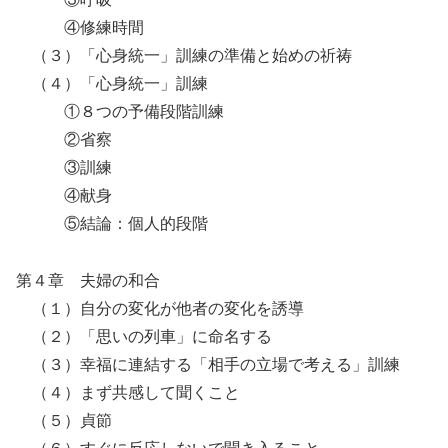
④修練時間
（３）「心身統一」訓練の準備と始めの祈祷
（４）「心身統一」訓練
①８つの予備段階訓練
②省察
③訓練
④献身
⑤結論：個人的段階
第４章 夫婦の和合
（１）自分の変化が他者の変化を誘導
（２）「思いの列車」に命名する
（３）幸福に連結する「相手の立場で考える」訓練
（４）まず共感して聞くこと
（５）貞節