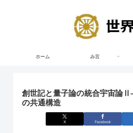
ホーム
み言
創世記と量子論の統合宇宙論Ⅱ
の共通構造
X
Facebook