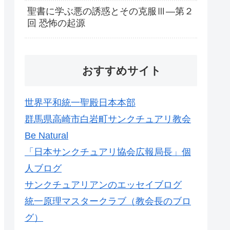
聖書に学ぶ悪の誘惑とその克服Ⅲ―第２
回 恐怖の起源
おすすめサイト
世界平和統一聖殿日本本部
群馬県高崎市白岩町サンクチュアリ教会
Be Natural
「日本サンクチュアリ協会広報局長」個
人ブログ
サンクチュアリアンのエッセイブログ
統一原理マスタークラブ（教会長のブロ
グ）