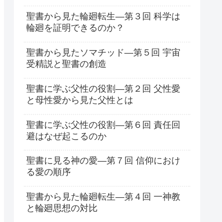
聖書から見た輪廻転生―第３回 科学は
輪廻を証明できるのか？
聖書から見たソマチッド―第５回 宇宙
受精説と聖書の創造
聖書に学ぶ父性の役割―第２回 父性愛
と母性愛から見た父性とは
聖書に学ぶ父性の役割―第６回 責任回
避はなぜ起こるのか
聖書に見る神の愛―第７回 信仰におけ
る愛の順序
聖書から見た輪廻転生―第４回 一神教
と輪廻思想の対比