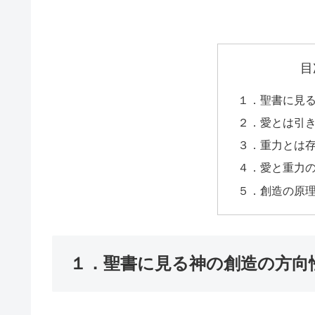
目
１．聖書に見
２．愛とは引
３．重力とは
４．愛と重力
５．創造の原
１．聖書に見る神の創造の方向