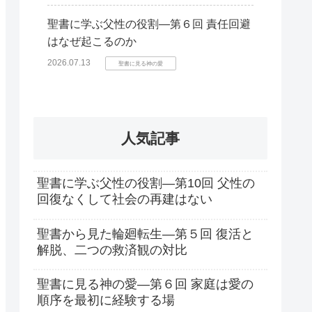
聖書に学ぶ父性の役割―第６回 責任回避
はなぜ起こるのか
2026.07.13
聖書に見る神の愛
人気記事
聖書に学ぶ父性の役割―第10回 父性の
回復なくして社会の再建はない
聖書から見た輪廻転生―第５回 復活と
解脱、二つの救済観の対比
聖書に見る神の愛―第６回 家庭は愛の
順序を最初に経験する場