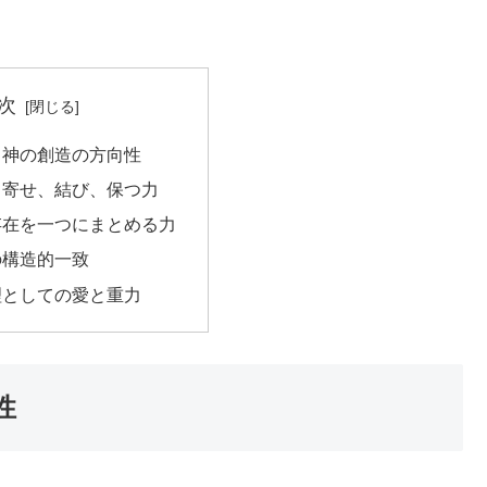
次
る神の創造の方向性
き寄せ、結び、保つ力
存在を一つにまとめる力
の構造的一致
理としての愛と重力
性