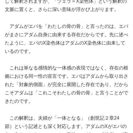
して解釈されますが、「ツェラ＝X染色体」という解釈の
文脈に置くと、さらに深い意味が浮かび上がります。
アダムがエバを「わたしの骨の骨」と言ったのは、エバ
がまさにアダム自身に由来する存在だからです。先に述べ
たように、エバのX染色体はアダムのX染色体に由来して
いるのです。
これは単なる感情的な一体感の表現ではなく、存在の根
拠における同一性の宣言です。エバはアダムから取り出さ
れた「対象的側面」が完全に展開した存在であり、だから
こそアダムは「これこそわたしの骨の骨」と言うことがで
きたのです。
この解釈は、夫婦が「一体となる」（創世記２章24
節）という記述とも深く対応します。アダムのXがエバの