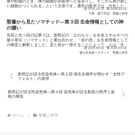
食や飢餓のとき、体の細胞が赤血球へと逆戻りし、そこから再び新し
い細胞がつくられる」という主張です。通常の医学では、分化した細
2025.10.10
2026.03.20
胞は不可逆的であるとされますが、千島学説はそれを覆し、...
千島・森下学説
聖書と科学
聖書から見たソマチッド―第３回 生命情報としての神
の贖い
先回と先々回の記事では、創世記の「土のちり」を生命エネルギーの
最小単位（ソマチッド）と重ね合わせ、「命の息」を生命情報として
の御霊と解釈しました。霊と肉が一致することによって、人は「生き
2025.09.02
2026.03.18
たもの」となる――そこには生命の根本構造が表されていま...
微小生命体ソマチッド
聖書と科学
創世記が語る性染色体―第２回 発生生物学が明かす「女性デ
フォルト」の原理
創世記が語る性染色体―第４回 染色体が語る創造の秩序と血
統の構造
ホーム
聖書と科学