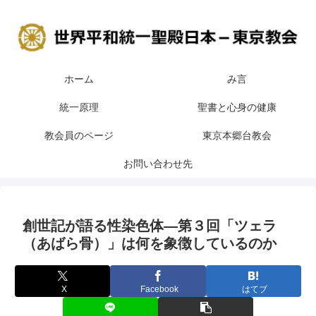
ホーム
み言
統一原理
聖書と心身の健康
教会員のページ
東京本郷台教会
お問い合わせ先
創世記が語る性染色体―第３回「ツェラ
（あばら骨）」は何を象徴しているのか
X
Facebook
はてブ