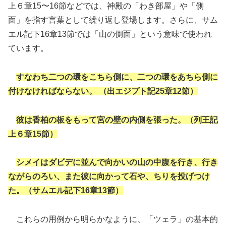
上６章15〜16節などでは、神殿の「わき部屋」や「側
面」を指す言葉として繰り返し登場します。さらに、サム
エル記下16章13節では「山の側面」という意味で使われ
ています。
すなわち二つの環をこちら側に、二つの環をあちら側に
付けなければならない。 （出エジプト記25章12節）
彼は香柏の板をもって宮の壁の内側を張った。（列王記
上６章15節）
シメイはダビデに並んで向かいの山の中腹を行き、行き
ながらのろい、また彼に向かって石や、ちりを投げつけ
た。（サムエル記下16章13節）
これらの用例から明らかなように、「ツェラ」の基本的