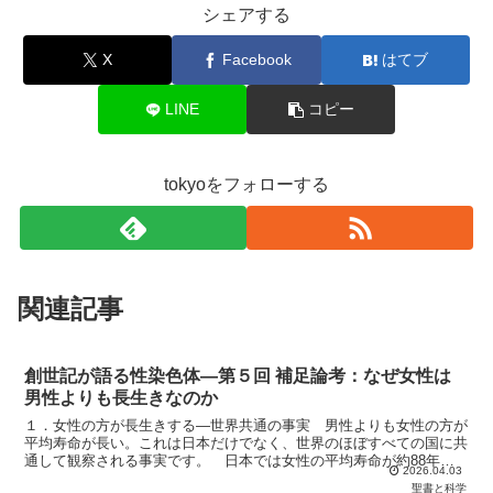
シェアする
X
Facebook
はてブ
LINE
コピー
tokyoをフォローする
関連記事
創世記が語る性染色体―第５回 補足論考：なぜ女性は
男性よりも長生きなのか
１．女性の方が長生きする―世界共通の事実 男性よりも女性の方が
平均寿命が長い。これは日本だけでなく、世界のほぼすべての国に共
通して観察される事実です。 日本では女性の平均寿命が約88年で
2026.04.03
あるのに対し、男性は約81年であり、その差はおよそ７年...
聖書と科学