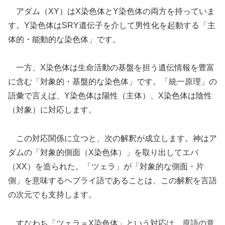
アダム（XY）はX染色体とY染色体の両方を持っていま
す。Y染色体はSRY遺伝子を介して男性化を起動する「主
体的・能動的な染色体」です。
一方、X染色体は生命活動の基盤を担う遺伝情報を豊富
に含む「対象的・基盤的な染色体」です。「統一原理」の
語彙で言えば、Y染色体は陽性（主体）、X染色体は陰性
（対象）に対応します。
この対応関係に立つと、次の解釈が成立します。神はア
ダムの「対象的側面（X染色体）」を取り出してエバ
（XX）を造られた。「ツェラ」が「対象的な側面・片
側」を意味するヘブライ語であることは、この解釈を言語
の次元でも支持します。
すなわち「ツェラ＝X染色体」という対応は、原語の意