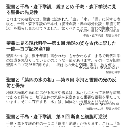
聖書と千島・森下学説―総まとめ 千島・森下学説に見
る聖書の先見性
これまでの連載では、聖書に記された「血」「水」「霊」に関する表
現と、千島・森下学説の三本柱（腸造血説・赤血球分化説・細胞可逆
説）を照らし合わせてきました。驚くべきことに、古代の聖書の言葉
2025.10.15
2026.03.20
と近代以降に提唱された学説が、同じ命の真理を指し示して...
千島・森下学説
聖書と科学
聖書に見る現代科学―第１回 地球の姿を古代に記した
一節―ヨブ記26章7節
聖書の中には、数千年前に書かれたにもかかわらず、まるで現代科学
の知識を先取りしているかのような一節があります。その一つが旧約
聖書のヨブ記26章7節です。「彼は北の天を空間に張り、地を何もな
2025.08.14
2026.03.17
い所に掛けられる。」（口語訳）ヨブ記の成立年代につい...
聖書と科学
聖書と「第四の水の相」―第５回 氷河と雪原の光の反
射と保持
地球の極地や高山に広がる氷河や雪原は、私たちにとって過酷な環境
であると同時に、地球全体の気候を安定させる重要な役割を果たして
います。そこに存在する「水」は、固体という形をとりながらも、光
2025.08.28
2026.03.18
との不思議な相互作用を通じて、地球規模の調和を生み出し...
第四の水の相
聖書と科学
聖書と千島・森下学説―第３回 断食と細胞可逆説
千島・森下学説の柱の一つに「細胞可逆説」があります。これは「断