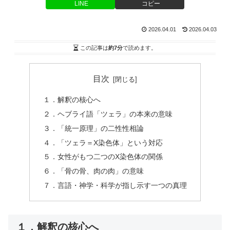
LINE
コピー
2026.04.01
2026.04.03
この記事は
約7分
で読めます。
目次
１．解釈の核心へ
２．ヘブライ語「ツェラ」の本来の意味
３．「統一原理」の二性性相論
４．「ツェラ＝X染色体」という対応
５．女性がもつ二つのX染色体の関係
６．「骨の骨、肉の肉」の意味
７．言語・神学・科学が指し示す一つの真理
１．解釈の核心へ