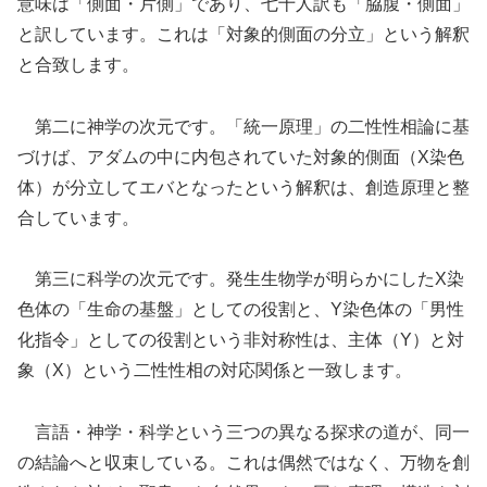
意味は「側面・片側」であり、七十人訳も「脇腹・側面」
と訳しています。これは「対象的側面の分立」という解釈
と合致します。
第二に神学の次元です。「統一原理」の二性性相論に基
づけば、アダムの中に内包されていた対象的側面（X染色
体）が分立してエバとなったという解釈は、創造原理と整
合しています。
第三に科学の次元です。発生生物学が明らかにしたX染
色体の「生命の基盤」としての役割と、Y染色体の「男性
化指令」としての役割という非対称性は、主体（Y）と対
象（X）という二性性相の対応関係と一致します。
言語・神学・科学という三つの異なる探求の道が、同一
の結論へと収束している。これは偶然ではなく、万物を創