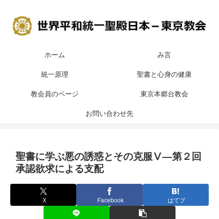
ホーム
み言
統一原理
聖書と心身の健康
教会員のページ
東京本郷台教会
お問い合わせ先
聖書に学ぶ悪の誘惑とその克服Ⅴ―第２回
承認欲求による支配
X
Facebook
はてブ