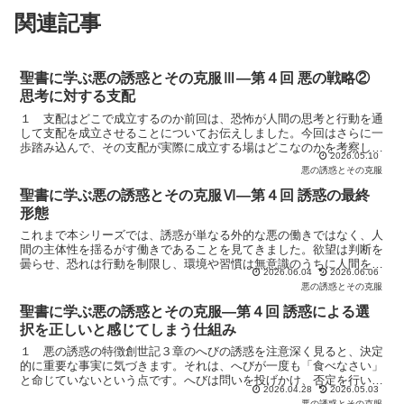
関連記事
聖書に学ぶ悪の誘惑とその克服Ⅲ―第４回 悪の戦略②
思考に対する支配
１ 支配はどこで成立するのか前回は、恐怖が人間の思考と行動を通
して支配を成立させることについてお伝えしました。今回はさらに一
歩踏み込んで、その支配が実際に成立する場はどこなのかを考察して
2026.05.10
みることにします。結論から言えば、それは外部の状況では...
悪の誘惑とその克服
聖書に学ぶ悪の誘惑とその克服Ⅵ―第４回 誘惑の最終
形態
これまで本シリーズでは、誘惑が単なる外的な悪の働きではなく、人
間の主体性を揺るがす働きであることを見てきました。欲望は判断を
曇らせ、恐れは行動を制限し、環境や習慣は無意識のうちに人間を支
2026.06.04
2026.06.06
配します。そして、そのような誘惑に打ち勝つためには、神...
悪の誘惑とその克服
聖書に学ぶ悪の誘惑とその克服―第４回 誘惑による選
択を正しいと感じてしまう仕組み
１ 悪の誘惑の特徴創世記３章のへびの誘惑を注意深く見ると、決定
的に重要な事実に気づきます。それは、へびが一度も「食べなさい」
と命じていないという点です。へびは問いを投げかけ、否定を行い、
2026.04.28
2026.05.03
魅力を提示しました。しかし最後まで命令はしていません。...
悪の誘惑とその克服