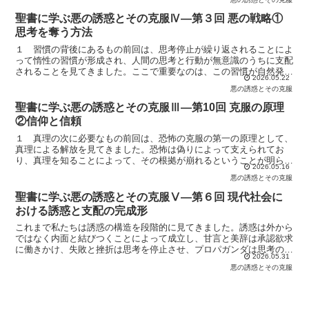
聖書に学ぶ悪の誘惑とその克服Ⅳ―第３回 悪の戦略①
思考を奪う方法
１ 習慣の背後にあるもの前回は、思考停止が繰り返されることによ
って惰性の習慣が形成され、人間の思考と行動が無意識のうちに支配
されることを見てきました。ここで重要なのは、この習慣が自然発生
2026.05.22
的に形成されるのではないという点です。そこには、人間か...
悪の誘惑とその克服
聖書に学ぶ悪の誘惑とその克服Ⅲ―第10回 克服の原理
②信仰と信頼
１ 真理の次に必要なもの前回は、恐怖の克服の第一の原理として、
真理による解放を見てきました。恐怖は偽りによって支えられてお
り、真理を知ることによって、その根拠が崩れるということが明らか
2026.05.16
になりました。しかし、ここで一つの重要な問題が残ります。...
悪の誘惑とその克服
聖書に学ぶ悪の誘惑とその克服Ⅴ―第６回 現代社会に
おける誘惑と支配の完成形
これまで私たちは誘惑の構造を段階的に見てきました。誘惑は外から
ではなく内面と結びつくことによって成立し、甘言と美辞は承認欲求
に働きかけ、失敗と挫折は思考を停止させ、プロパガンダは思考の枠
2026.05.31
組みそのものを形成し、そして最終的には惰性という形で主...
悪の誘惑とその克服