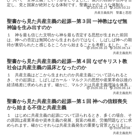
定し、党と国家が絶対となる体制です。聖書はそのような体制を
2025.11.17
2026.03.22
「獣」として描き、その背後に「龍（サタン）」がいることを示...
共産主義批判
聖書と思想
聖書から見た共産主義の起源―第３回 一神教はなぜ無
神論を生み出すのか
１ 神を最も信じた文明から神を最も否定する思想が生まれた前回
は、神への否定は無関心から生まれるのではなく、しばしば神への期
待が裏切られたと感じるところから始まることを考察しました。そし
2026.06.10
2026.06.14
て、神への失望が不信に変わり、その不信がやがて神への反発...
共産主義批判
聖書から見た共産主義の起源―第４回 なぜキリスト教
社会は共産主義の温床となったのか
１ 共産主義はどこから生まれたのか共産主義について語られると
き、その起源は、しばしばカール・マルクスの思想や産業革命以後の
経済格差に求められます。確かに、マルクスは共産主義理論を体系化
2026.06.11
2026.06.14
した人物であり、労働者の貧困や社会的不平等も共産主義が広...
共産主義批判
聖書から見た共産主義の起源―第１回 神への信頼喪失
から始まる不信と共産主義
１ はじめに共産主義の起源について語られるとき、多くの場合、そ
の原因は産業革命や資本主義の発展、貧富の格差、労働問題などに求
められます。確かにそれらは共産主義発生の重要な背景となりまし
2026.06.08
た。しかし、それだけでは説明できない問題があります。それ...
共産主義批判