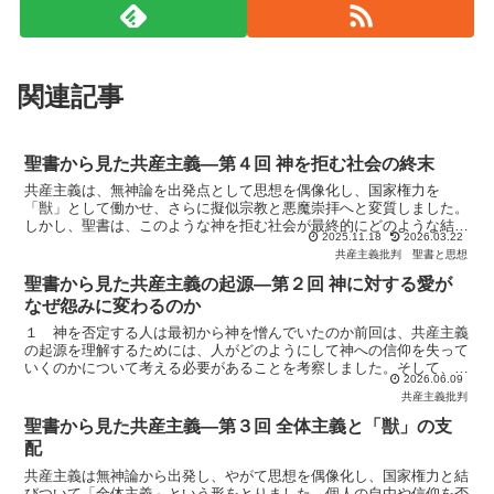
関連記事
聖書から見た共産主義―第４回 神を拒む社会の終末
共産主義は、無神論を出発点として思想を偶像化し、国家権力を
「獣」として働かせ、さらに擬似宗教と悪魔崇拝へと変質しました。
しかし、聖書は、このような神を拒む社会が最終的にどのような結末
2025.11.18
2026.03.22
を迎えるのかを明確に語っています。そこには厳しい審判の預言...
共産主義批判
聖書と思想
聖書から見た共産主義の起源―第２回 神に対する愛が
なぜ怨みに変わるのか
１ 神を否定する人は最初から神を憎んでいたのか前回は、共産主義
の起源を理解するためには、人がどのようにして神への信仰を失って
いくのかについて考える必要があることを考察しました。そして、一
2026.06.09
人の人間の内面に起こることは、組織社会としての文明全体...
共産主義批判
聖書から見た共産主義―第３回 全体主義と「獣」の支
配
共産主義は無神論から出発し、やがて思想を偶像化し、国家権力と結
びついて「全体主義」という形をとりました。個人の自由や信仰を否