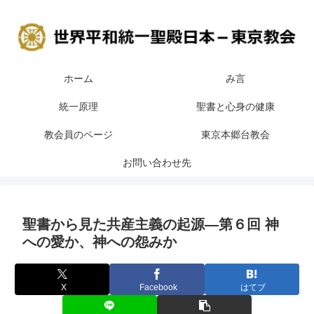
ホーム
み言
統一原理
聖書と心身の健康
教会員のページ
東京本郷台教会
お問い合わせ先
聖書から見た共産主義の起源―第６回 神
への愛か、神への怨みか
X
Facebook
はてブ