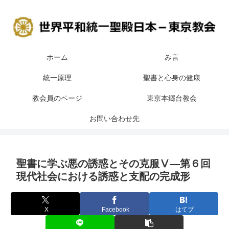
ホーム
み言
統一原理
聖書と心身の健康
教会員のページ
東京本郷台教会
お問い合わせ先
聖書に学ぶ悪の誘惑とその克服Ⅴ―第６回
現代社会における誘惑と支配の完成形
X
Facebook
はてブ