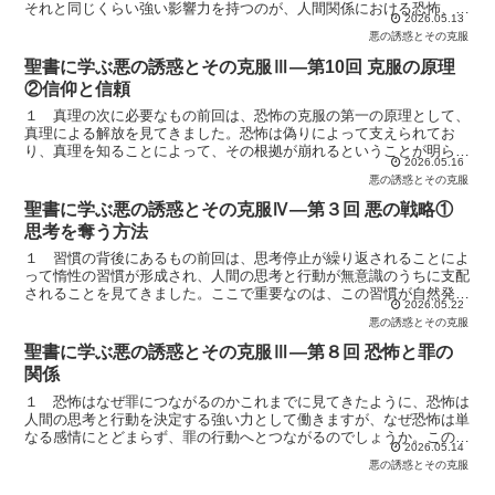
それと同じくらい強い影響力を持つのが、人間関係における恐怖、す
2026.05.13
なわち他者の評価に対する恐れです。人はなぜ、他人の目を...
悪の誘惑とその克服
聖書に学ぶ悪の誘惑とその克服Ⅲ―第10回 克服の原理
②信仰と信頼
１ 真理の次に必要なもの前回は、恐怖の克服の第一の原理として、
真理による解放を見てきました。恐怖は偽りによって支えられてお
り、真理を知ることによって、その根拠が崩れるということが明らか
2026.05.16
になりました。しかし、ここで一つの重要な問題が残ります。...
悪の誘惑とその克服
聖書に学ぶ悪の誘惑とその克服Ⅳ―第３回 悪の戦略①
思考を奪う方法
１ 習慣の背後にあるもの前回は、思考停止が繰り返されることによ
って惰性の習慣が形成され、人間の思考と行動が無意識のうちに支配
されることを見てきました。ここで重要なのは、この習慣が自然発生
2026.05.22
的に形成されるのではないという点です。そこには、人間か...
悪の誘惑とその克服
聖書に学ぶ悪の誘惑とその克服Ⅲ―第８回 恐怖と罪の
関係
１ 恐怖はなぜ罪につながるのかこれまでに見てきたように、恐怖は
人間の思考と行動を決定する強い力として働きますが、なぜ恐怖は単
なる感情にとどまらず、罪の行動へとつながるのでしょうか。この問
2026.05.14
いに答えるためには、恐怖が人間の内面において、どのよう...
悪の誘惑とその克服