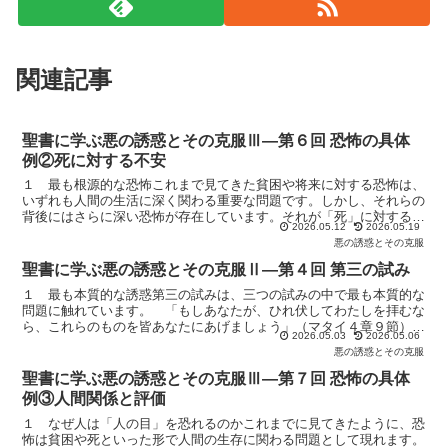
関連記事
聖書に学ぶ悪の誘惑とその克服Ⅲ―第６回 恐怖の具体
例②死に対する不安
１ 最も根源的な恐怖これまで見てきた貧困や将来に対する恐怖は、
いずれも人間の生活に深く関わる重要な問題です。しかし、それらの
背後にはさらに深い恐怖が存在しています。それが「死」に対する恐
2026.05.12
2026.05.19
怖です。人はなぜ貧困を恐れるのでしょうか。なぜ健康を失...
悪の誘惑とその克服
聖書に学ぶ悪の誘惑とその克服Ⅱ―第４回 第三の試み
１ 最も本質的な誘惑第三の試みは、三つの試みの中で最も本質的な
問題に触れています。 「もしあなたが、ひれ伏してわたしを拝むな
ら、これらのものを皆あなたにあげましょう」（マタイ４章９節）こ
2026.05.03
2026.05.06
こでは、世界のすべての国々とその栄華が提示されています...
悪の誘惑とその克服
聖書に学ぶ悪の誘惑とその克服Ⅲ―第７回 恐怖の具体
例③人間関係と評価
１ なぜ人は「人の目」を恐れるのかこれまでに見てきたように、恐
怖は貧困や死といった形で人間の生存に関わる問題として現れます。